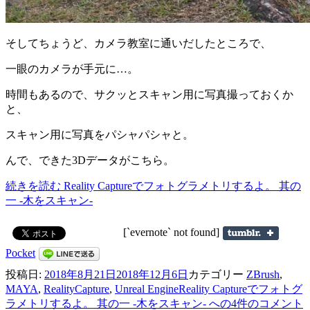
そしてちょうど、カメラ教室に通いだしたところで、
一眼のカメラが手元に…。
時間もあるので、サクッとスキャン用に写真撮っておくか
と、
スキャン用に写真をパシャパシャと。
んで、できた3Dデータがこちら。
続きを読む
Reality Captureでフォトグラメトリするよ。 其の
一 -木をスキャン-
[`evernote` not found]
Pocket
投稿日:
2018年8月21日
2018年12月6日
カテゴリー
ZBrush
,
MAYA
,
RealityCapture
,
Unreal Engine
Reality Captureでフォトグ
ラメトリするよ。 其の一 -木をスキャン- への
4件のコメント