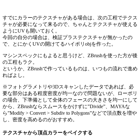
すでにカラーのテクスチャがある場合は、次の工程でテクス
チャが必要になって来るので、ちゃんとテクスチャが使える
ようにUVも開いておく。
今回の自分の場合は、検証プラステクスチャが無かったの
で、とにかくUVの開けてるハイポリobjを作った。
マシンスペックにもよると思うけど、ZBrushを使った方が後
の工程もラク。
というか、ZBrushで作っているものは、いつもの流れで進め
ればよし。
※フォトグラメトリや3Dスキャンしたデータであれば、必
要な部分はある程度密度が均一なので問題ないが、ローポリ
の場合、下準備として全体のフェースの大きさを均一にして
から、ZBrushならスムースをかけずに”Divide”、MAYAな
ら”Modify > Convert > Subdiv to Polygons”などで頂点数を増や
し、密度を高めるのがおすすめ。
テクスチャから頂点カラーをベイクする