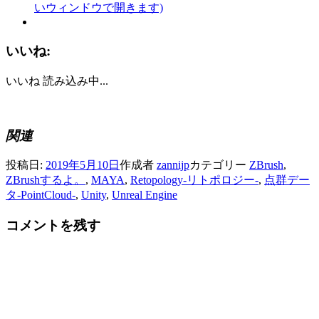
いウィンドウで開きます)
いいね:
いいね
読み込み中...
関連
投稿日:
2019年5月10日
作成者
zannijp
カテゴリー
ZBrush
,
ZBrushするよ。
,
MAYA
,
Retopology-リトポロジー-
,
点群デー
タ-PointCloud-
,
Unity
,
Unreal Engine
コメントを残す