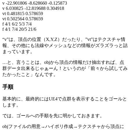
v -22.901806 -8.628660 -0.125873
v 6.030825 -12.819688 0.304918
vt 0.481815 0.578659
vt 0.502564 0.578659
f 4/1 6/2 5/3 7/4
f 4/1 7/4 20/5 21/6
“v”は、頂点の位置（X,Y,Z）だったり、”vt”はテクスチャ情
報、その他にも法線やメッシュなどの情報がズラズラっと詰
まっています。
…と、言うことは、objから頂点の情報だけ抽出すれば、点
群データ出来るじゃぁーん！というのが「前々から試してみ
たかったこと」なんです。
手順
基本的に、最終的にはUE4で点群を表示することをゴールと
します。
では、ゴールへの手順を先に明かしておきます。
objファイルの用意→ハイポリ作成→テクスチャから頂点に