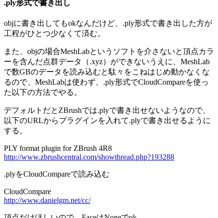
.ply形式で書き出し
objに書き出してもokなんだけど、.ply形式で書き出した方が
工程がひとつ少なくて済む。
また、objの場合MeshLabというソフトを介さないと頂点カラ
ーを含んだ点群データ（.xyz）ができないうえに、MeshLab
で数GBのデータを読み込むと駄々をこねはじめ動かなくな
るので、MeshLabは使わず、.ply形式でCloudCompareを使っ
た以下の方法でやる。
デフォルトだとZBrushでは.plyで書き出せないようなので、
以下のURLからプラグインを入れて.plyで書き出せるように
する。
PLY format plugin for ZBrush 4R8
http://www.zbrushcentral.com/showthread.php?193288
.plyをCloudCompareで読み込む
CloudCompare
http://www.danielgm.net/cc/
頂点だけほしいので、FaceはNoneでok。