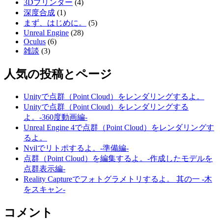
3Dプリンター
(4)
深度合成
(1)
まず、はじめに。
(5)
Unreal Engine
(28)
Oculus
(6)
雑談
(3)
人気の投稿とページ
Unityで点群（Point Cloud）をレンダリングするよ。
Unityで点群（Point Cloud）をレンダリングする
よ。-360度動画編-
Unreal Engine 4で点群（Point Cloud）をレンダリングす
るよ。
Nvilでリトポするよ。-準備編-
点群（Point Cloud）を編集するよ。-作成したモデルを
点群表示編-
Reality Captureでフォトグラメトリするよ。 其の一 -木
をスキャン-
コメント