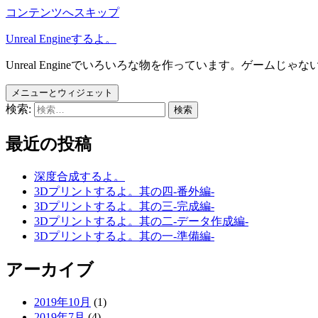
コンテンツへスキップ
Unreal Engineするよ。
Unreal Engineでいろいろな物を作っています。ゲームじゃな
メニューとウィジェット
検索:
最近の投稿
深度合成するよ。
3Dプリントするよ。其の四-番外編-
3Dプリントするよ。其の三-完成編-
3Dプリントするよ。其の二-データ作成編-
3Dプリントするよ。其の一-準備編-
アーカイブ
2019年10月
(1)
2019年7月
(4)