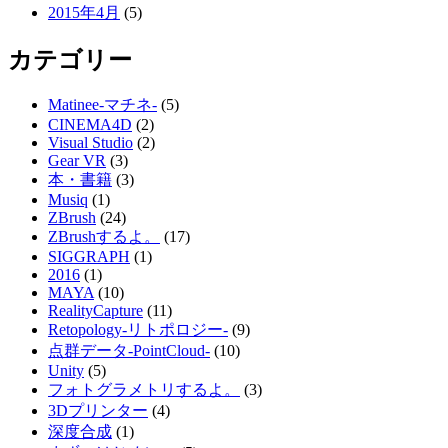
2015年4月
(5)
カテゴリー
Matinee-マチネ-
(5)
CINEMA4D
(2)
Visual Studio
(2)
Gear VR
(3)
本・書籍
(3)
Musiq
(1)
ZBrush
(24)
ZBrushするよ。
(17)
SIGGRAPH
(1)
2016
(1)
MAYA
(10)
RealityCapture
(11)
Retopology-リトポロジー-
(9)
点群データ-PointCloud-
(10)
Unity
(5)
フォトグラメトリするよ。
(3)
3Dプリンター
(4)
深度合成
(1)