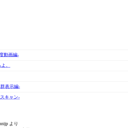
0度動画編-
するよ。
点群表示編-
木をスキャン-
nnijp
より