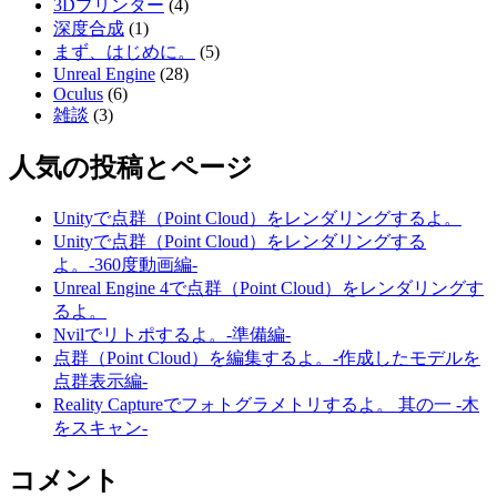
3Dプリンター
(4)
深度合成
(1)
まず、はじめに。
(5)
Unreal Engine
(28)
Oculus
(6)
雑談
(3)
人気の投稿とページ
Unityで点群（Point Cloud）をレンダリングするよ。
Unityで点群（Point Cloud）をレンダリングする
よ。-360度動画編-
Unreal Engine 4で点群（Point Cloud）をレンダリングす
るよ。
Nvilでリトポするよ。-準備編-
点群（Point Cloud）を編集するよ。-作成したモデルを
点群表示編-
Reality Captureでフォトグラメトリするよ。 其の一 -木
をスキャン-
コメント